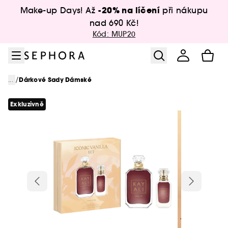
Přejít na menu
Přejít na hlavní obsah
Přejít na zápatí
-20% na líčení
Make-up Days! Až
při nákupu
nad 690 Kč!
Kód: MUP20
/
...
Dárkové Sady Dámské
Exkluzivně