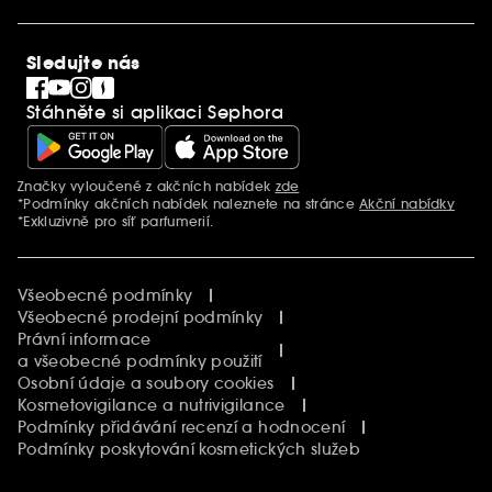
Mezinárodní stránky
SEPHORiA
PRO Team
Clean At Sephora
Sledujte nás
Blog Sephora
Singles´ Day
Stáhněte si aplikaci Sephora
Black Friday
Cyber Monday
Vánoce
Značky vyloučené z akčních nabídek
zde
Další informace
*Podmínky akčních nabídek naleznete na stránce
Akční nabídky
*Exkluzivně pro síť parfumerií.
Všeobecné podmínky
Všeobecné prodejní podmínky
Právní informace
a všeobecné podmínky použití
Osobní údaje a soubory cookies
Kosmetovigilance a nutrivigilance
Podmínky přidávání recenzí a hodnocení
Podmínky poskytování kosmetických služeb