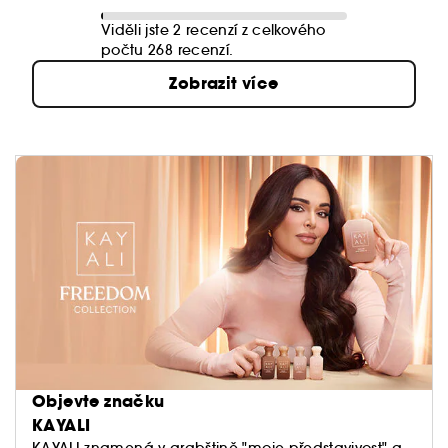
Viděli jste 2 recenzí z celkového
počtu 268 recenzí.
Zobrazit více
Objevte značku
KAYALI
KAYALI znamená v arabštině "moje představivost" a