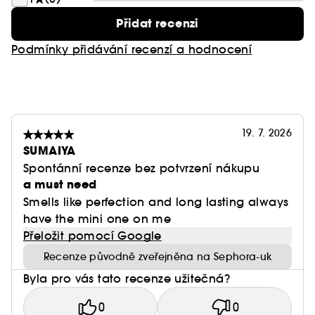
Základ: Pačuli, Hnědý cukr, Ambrové dřevo,
Přidat recenzi
Hřejivé pižmo, KAYALI Signature akord
Podmínky přidávání recenzí a hodnocení
19. 7. 2026
SUMAIYA
Spontánní recenze bez potvrzení nákupu
a must need
Smells like perfection and long lasting always
have the mini one on me
Přeložit pomocí Google
Recenze původně zveřejněna na Sephora-uk
Byla pro vás tato recenze užitečná?
0
0