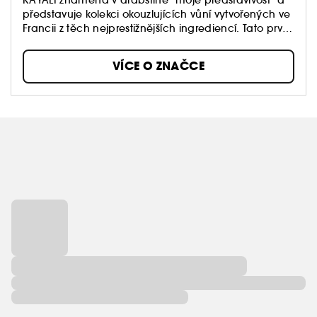
představuje kolekci okouzlujících vůní vytvořených ve
Francii z těch nejprestižnějších ingrediencí. Tato první
kolekce využívá techniku vrstvení k vytvoření vůně,
která vám dokonale padne. KAYALI se inspiruje
VÍCE O ZNAČCE
bohatstvím Blízkého východu, kultury proslulé svou
noblesou a jednoduchostí. Čtyři vůně. Stovka tónů.
Milion nálad.