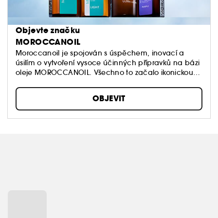
Objevte značku
MOROCCANOIL
Moroccanoil je spojován s úspěchem, inovací a
úsilím o vytvoření vysoce účinných přípravků na bázi
oleje MOROCCANOIL. Všechno to začalo ikonickou
úpravou Moroccanoil Treatment, ze které se vyvinula
celá řada produktů pro péči o vlasy a tělo.
OBJEVIT