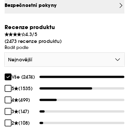
Bezpečnostní pokyny
Recenze produktu
4.3/5
(2473 recenze produktu)
Řadit podle
Nejnovější
Vše (2474)
5
(1535)
4
(499)
3
(147)
2
(108)