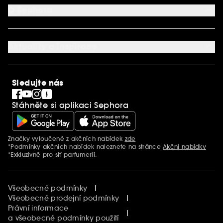
Aplikace SEPHORA
Kontaktujte nás
O Sephora
Věrnostní program
Mapa stránky
Dárková karta SEPHORA
O společnosti Sephora
Služby v prodejnách
Kariéra
Nastavení souborů cookie
Aktuality a inspirace
Společenská odpovědnost
Mezinárodní stránky
SEPHORiA
PRO Team
Clean At Sephora
Sledujte nás
Blog Sephora
Singles´ Day
Stáhněte si aplikaci Sephora
Black Friday
Cyber Monday
Vánoce
Značky vyloučené z akčních nabídek
zde
Další informace
*Podmínky akčních nabídek naleznete na stránce
Akční nabídky
*Exkluzivně pro síť parfumerií.
Všeobecné podmínky
Všeobecné prodejní podmínky
Právní informace
a všeobecné podmínky použití