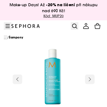
Přejít na menu
Přejít na hlavní obsah
Přejít na zápatí
-20% na líčení
Make-up Days! Až
při nákupu
nad 690 Kč!
Kód: MUP20
/
...
Šampony