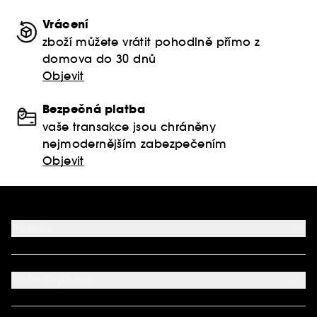
Vrácení
zboží můžete vrátit pohodlně přímo z
domova do 30 dnů
Objevit
Bezpečná platba
vaše transakce jsou chráněny
nejmodernějším zabezpečením
Objevit
Pomoc
FAQ
Podmínky Nabídek
Vaše Sephora
Vrácení produktu
Dodací podmínky
Můj účet
Způsob platby