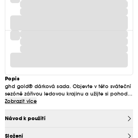
Popis
ghd gold® dárková sada. Objevte v této sváteční
sezóně zářivou ledovou krajinu a užijte si pohodlí
s glamourovými dobrými vlasy. Vytvořte si svou
Zobrazit více
ultimativní sváteční fantazii s dárkovou sadou ghd
gold®. Dárková sada obsahuje ghd gold®
Návod k použití
professional advanced Styler, kartáč ghd the all-
rounder paddle brush a pouzdro na ochranu
Složení