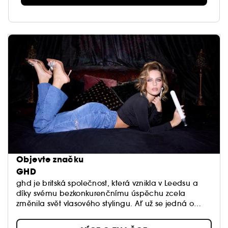
Objevte značku
GHD
ghd je britská společnost, která vznikla v Leedsu a
díky svému bezkonkurenčnímu úspěchu zcela
změnila svět vlasového stylingu. Ať už se jedná o
fény, žehličky na vlasy nebo kulmy - výrobky ghd
ohromují úžasnými výsledky stylingu.