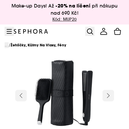
Přejít na menu
Přejít na hlavní obsah
Přejít na zápatí
-20% na líčení
Make-up Days! Až
při nákupu
nad 690 Kč!
Kód: MUP20
/
...
Žehličky, Kůlmy Na Vlasy, Fény