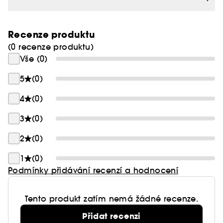
před teplem.* Unwrap it all this festive season.
*Pouzdro na ochranu před teplem je určeno
Recenze produktu
pouze pro použití s produkty ghd.
(0 recenze produktu)
Vše (0)
5
(0)
4
(0)
3
(0)
2
(0)
1
(0)
Podmínky přidávání recenzí a hodnocení
Tento produkt zatím nemá žádné recenze.
Přidat recenzi