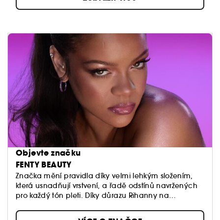
Objevte značku
FENTY BEAUTY
Značka mění pravidla díky velmi lehkým složením,
která usnadňují vrstvení, a řadě odstínů navržených
pro každý tón pleti. Díky důrazu Rihanny na
inkluzivitu, Fenty Beauty nabízí širokou škálu barev pro
odstíny pleti, které běžně jen těžko nacházejí