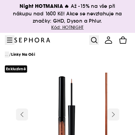
Přejít na menu
Přejít na hlavní obsah
Přejít na zápatí
Night HOTMANIA 🔥
Až -15% na vše při
nákupu nad 1600 Kč! Akce se nevztahuje na
značky: GHD, Dyson a Phlur.
Kód: HOTNIGHT
/
...
Linky Na Oči
Exkluzivně