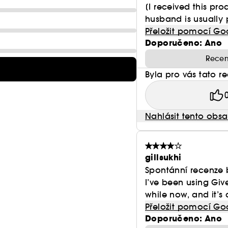
[I received this pr
husband is usually 
Přeložit pomocí Go
Doporučeno: Ano
Recen
Byla pro vás tato r
Nahlásit tento obs
gillsukhi
Spontánní recenze 
I’ve been using Gi
while now, and it’s
Přeložit pomocí Go
Doporučeno: Ano