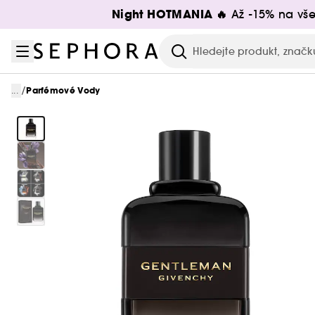
Přejít na menu
Přejít na hlavní obsah
Přejít na zápatí
Night HOTMANIA 🔥
Až -15% na vše
Hledat
/
...
Parfémové Vody