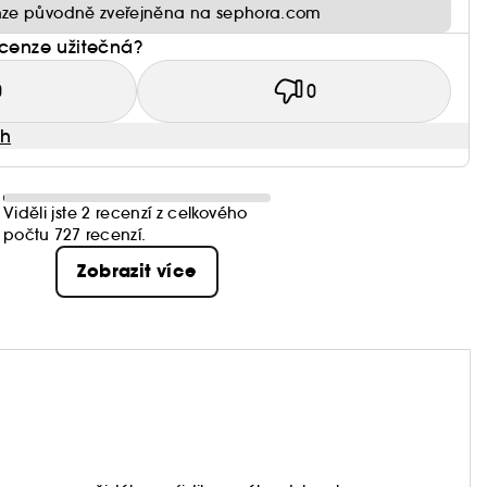
ze původně zveřejněna na sephora.com
ecenze užitečná?
0
0
ah
Viděli jste 2 recenzí z celkového
počtu 727 recenzí.
Zobrazit více