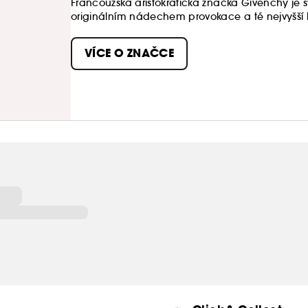
Francouzská aristokratická značka Givenchy je 
originálním nádechem provokace a té nejvyšší kv
múzou zakladatele značky Huberta de Givench
Hepburn.
VÍCE O ZNAČCE