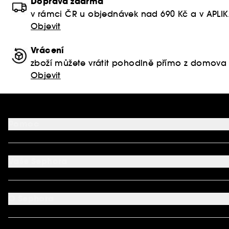
Doprava zdarma
v rámci ČR u objednávek nad 690 Kč a v APLI
Objevit
Vrácení
zboží můžete vrátit pohodlně přímo z domova
Objevit
Pomoc
FAQ
Podmínky Nabídek
Vaše Sephora
Vrácení produktu
Dodací podmínky
Můj účet
Způsob platby
Aplikace SEPHORA
Kontaktujte nás
O Sephora
Věrnostní program
Mapa stránky
Dárková karta SEPHORA
O společnosti Sephora
Služby v prodejnách
Kariéra