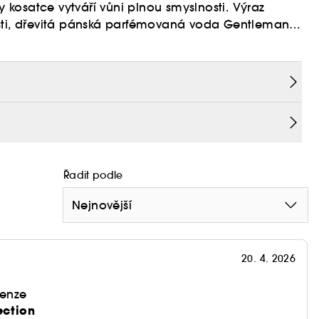
kosatce vytváří vůni plnou smyslnosti. Výraz
osti, dřevitá pánská parfémovaná voda Gentleman
antní elegancí.
oslní svůdně kořenitou vůní protkanou tóny
e elegantního kosatce a rafinované aroma
dechem kokosu.
ndonéské pačule tohoto vybraného pánského
Řadit podle
Nejnovější
20. 4. 2026
enze
ection