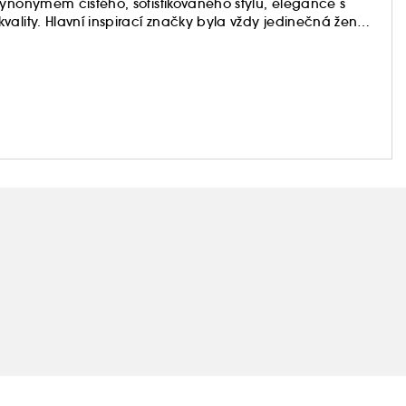
synonymem čistého, sofistikovaného stylu, elegance s
ality. Hlavní inspirací značky byla vždy jedinečná žena,
y byla výjimečná herečka a módní ikona Audrey