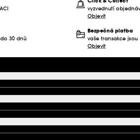
Click & Collect
KACI
vyzvednutí objednáv
Objevit
Bezpečná platba
 do 30 dnů
vaše transakce jso
Objevit