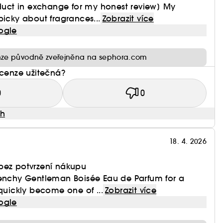
oduct in exchange for my honest review] My
picky about fragrances...
Zobrazit více
ogle
ze původně zveřejněna na sephora.com
ecenze užitečná?
0
0
ah
18. 4. 2026
bez potvrzení nákupu
venchy Gentleman Boisée Eau de Parfum for a
 quickly become one of ...
Zobrazit více
ogle