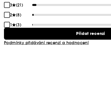
3
(21)
2
(8)
1
(3)
Přidat recenzi
Podmínky přidávání recenzí a hodnocení