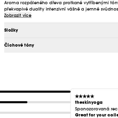
Aroma rozpáleného dřeva protkané vytříbenými tóny 
překvapivé duality intenzivní vášně a jemné svůdn
je nadčasová vůně pro gentlemany s nedbale šarm
Zobrazit více
Dřevitá parfémovaná voda Givenchy Gentleman vás 
Složky
černého pepře a koriandru. Dřevitě květinové srdc
cedrového dřeva se mísí s bohatým, krémovým ná
Čichové tóny
Orientální základ svůdného santalového dřeva a i
parfému zanechává působivě elegantní dojem.
theskinyoga
Sponozorovaná rec
Great for your coll