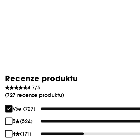
Recenze produktu
4.7/5
(727 recenze produktu)
Vše (727)
5
(524)
4
(171)