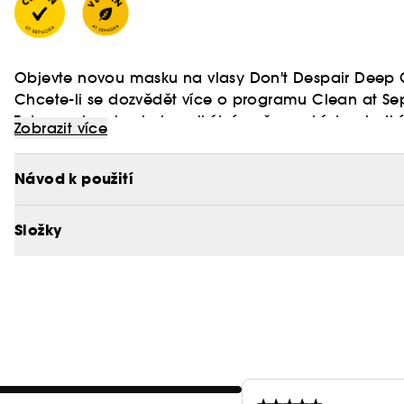
Objevte novou masku na vlasy Don't Despair Deep 
Chcete-li se dozvědět více o programu Clean at Se
Tato maska obsahuje unikátní směs avokáda, sladk
Zobrazit více
Vegan :
vitamínů B5 a biotinu pro opravu poškozených vlasů,
Produkty bez složek živočišného původu.
Návod k použití
Složky