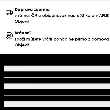
Doprava zdarma
v rámci ČR u objednávek nad 690 Kč a v APLI
Objevit
Vrácení
zboží můžete vrátit pohodlně přímo z domova
Objevit
Pomoc
FAQ
Podmínky Nabídek
Vaše Sephora
Vrácení produktu
Dodací podmínky
Můj účet
Způsob platby
Aplikace SEPHORA
Kontaktujte nás
O Sephora
Věrnostní program
Mapa stránky