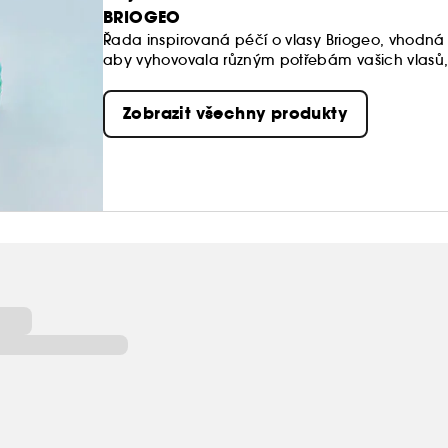
BRIOGEO
Řada inspirovaná péčí o vlasy Briogeo, vhodná p
aby vyhovovala různým potřebám vašich vlasů, 
pokožkou hlavy, dodávala vlasům objem a lesk.
přírodních ingrediencí, které poskytují viditelné 
Zobrazit všechny produkty