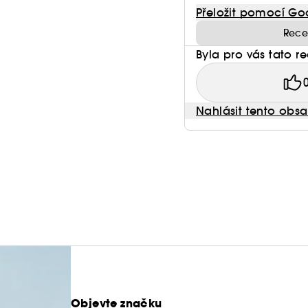
Přeložit pomocí Go
Rece
Byla pro vás tato r
Nahlásit tento obs
Objevte značku