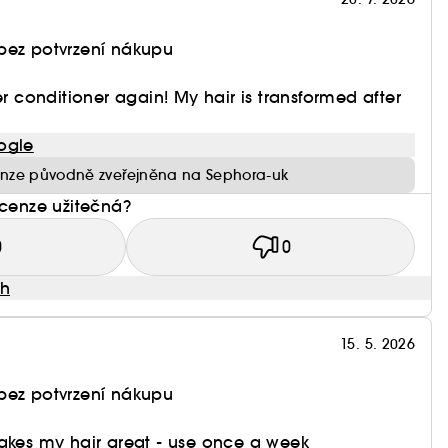
bez potvrzení nákupu
er conditioner again! My hair is transformed after
ogle
nze původně zveřejněna na Sephora-uk
ecenze užitečná?
0
0
ah
15. 5. 2026
bez potvrzení nákupu
makes my hair great - use once a week