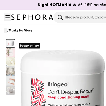
Přejít na menu
Přejít na hlavní obsah
Přejít na zápatí
Night HOTMANIA 🔥
Až -15% na vše
Hledat
/
...
Masky Na Vlasy
Pouze online