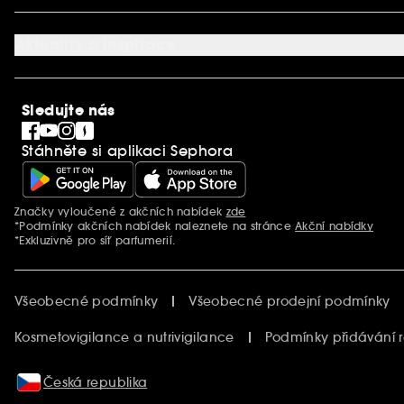
Dárková karta SEPHORA
O společnosti Sephora
Služby v prodejnách
Kariéra
Nastavení souborů cookie
Aktuality a inspirace
Společenská odpovědnost
Mezinárodní stránky
SEPHORiA
PRO Team
Clean At Sephora
Sledujte nás
Blog Sephora
Singles´ Day
Stáhněte si aplikaci Sephora
Black Friday
Cyber Monday
Vánoce
Značky vyloučené z akčních nabídek
zde
Další informace
*Podmínky akčních nabídek naleznete na stránce
Akční nabídky
*Exkluzivně pro síť parfumerií.
Všeobecné podmínky
Všeobecné prodejní podmínky
Kosmetovigilance a nutrivigilance
Podmínky přidávání 
Česká republika