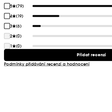
5
(79)
4
(19)
3
(6)
2
(0)
1
(0)
Přidat recenzi
Podmínky přidávání recenzí a hodnocení