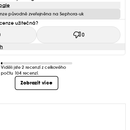
ogle
nze původně zveřejněna na Sephora-uk
ecenze užitečná?
0
0
ah
Viděli jste 2 recenzí z celkového
počtu 104 recenzí.
Zobrazit více