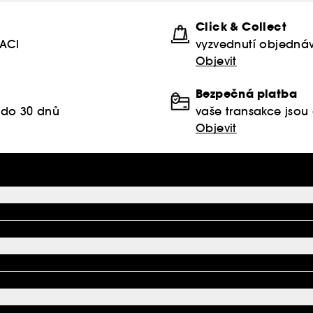
Click & Collect
KACI
vyzvednutí objednáv
Objevit
Bezpečná platba
 do 30 dnů
vaše transakce jso
Objevit