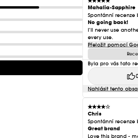
Mahalia-Sapphire
Spontánní recenze 
No going back!
I’ll never use anoth
every use.
Přeložit pomocí Go
Rece
Byla pro vás tato r
Nahlásit tento obs
Chris
Spontánní recenze 
Great brand
Love this brand - 