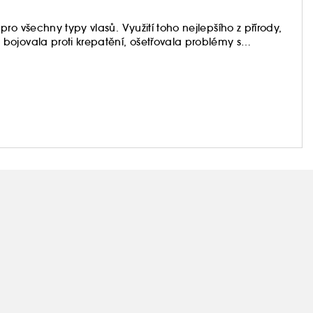
ro všechny typy vlasů. Využití toho nejlepšího z přírody,
bojovala proti krepatění, ošetřovala problémy s
 Společnost Briogeo vytvořila řadu produktů vyrobených z
výsledky. Inovativní sortiment, který je skutečně jedinečný.