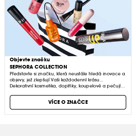
Objevte značku
SEPHORA COLLECTION
Představte si značku, která neustále hledá inovace a
objevy, jež zlepšují Vaši každodenní krásu...
Dekorativní kosmetika, doplňky, koupelové a pečující
produkty: Sephora Collection nabízí spousty
úžasných produktů, textur a barev.
VÍCE O ZNAČCE
Naše dostupné produkty stojí v čele trendů a jsou
vždy kvalitní.
Dopřejte si volnost vytvářet vlastní styly a měnit je,
když na to budete mít chuť!