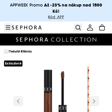
Přejít na menu
Přejít na hlavní obsah
Přejít na zápatí
Až -23% na nákup nad 1500
APPWEEK Promo
Kč!
Kód: APP
/
...
Tekuté Rtěnky
Exkluzivně