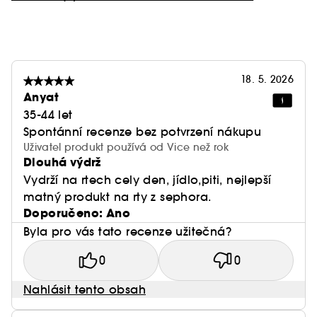
obohacenému o avokádový olej nabízí tato
matná rtěnka komfort už od aplikace.
– Výsledné líčení se neotiskuje, dlouho vydrží a je
(2)
maskproof
. Matný povrch a intenzivní barva,
které odolají všem zkouškám (vydrží i masku, a
18. 5. 2026
Anyat
beze stop) a dodají barvu bez kompromisů.
– Matná rtěnka s precizním aplikátorem, který
35-44 let
umožňuje nanést přesnou dávku.
Spontánní recenze bez potvrzení nákupu
Uživatel produkt používá od Vice než rok
Dlouhá výdrž
Tekutá rtěnka, 45 barev
Vydrží na rtech cely den, jídlo,piti, nejlepší
SEPHORA COLLECTION neslevuje z barev: naše
matný produkt na rty z sephora.
matná tekutá rtěnka je k dispozici ve 45
Doporučeno: Ano
odstínech, od nejpřirozenějších po nejodvážnější.
Byla pro vás tato recenze užitečná?
Líčení rtů na den i večer pro jakoukoli náladu a
jakýkoli styl – není možné nenajít dokonalý odstín.
0
0
(1) Sametová rtěnka bez otiskování
Nahlásit tento obsah
(2) Vydrží masku