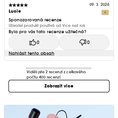
(3) Rtěnka č. 1: Objem prodeje rtěnek v
09. 3. 2026
obchodech Sephora souhrnně v Evropě,
Lucie
USA/Kanadě a Asii – leden–srpen 2021.
Sponozorovaná recenze
Uživatel produkt používá od Vice než rok
Byla pro vás tato recenze užitečná?
0
0
Nahlásit tento obsah
Viděli jste 2 recenzí z celkového
počtu 400 recenzí.
Zobrazit více