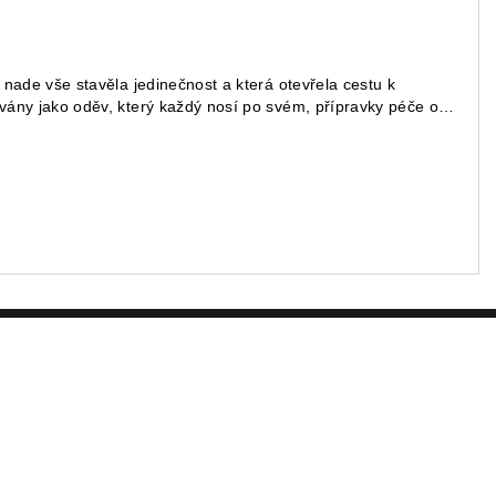
 nade vše stavěla jedinečnost a která otevřela cestu k
ovány jako oděv, který každý nosí po svém, přípravky péče o
-up je vnímán jako vyjádření síly, stejně proměnlivé jako
ybízí ke kreativitě, která je vždy správná, neboť se pokaždé