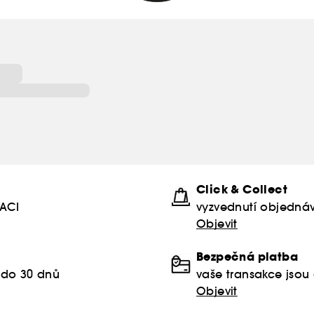
Click & Collect
KACI
vyzvednutí objednáv
Objevit
Bezpečná platba
 do 30 dnů
vaše transakce jso
Objevit