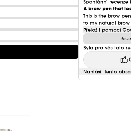
Spontánní recenze 
A brow pen that lo
This is the brow pen
to my natural brow 
Přeložit pomocí Go
Rece
Byla pro vás tato r
Nahlásit tento obs