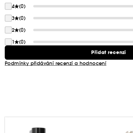
4
(0)
3
(0)
2
(0)
1
(0)
Přidat recenzi
Podmínky přidávání recenzí a hodnocení