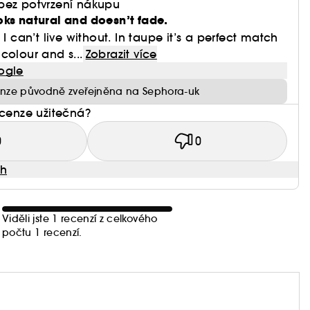
bez potvrzení nákupu
oks natural and doesn’t fade.
 I can’t live without. In taupe it’s a perfect match
colour and s...
Zobrazit více
ogle
nze původně zveřejněna na Sephora-uk
ecenze užitečná?
0
0
ah
Viděli jste 1 recenzí z celkového
počtu 1 recenzí.