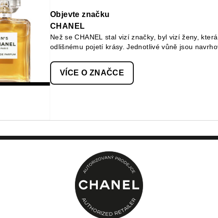
Objevte značku
CHANEL
Než se CHANEL stal vizí značky, byl vizí ženy, která
odlišnému pojetí krásy. Jednotlivé vůně jsou navrh
pleť jsou myšleny jako nástroj sebevyjádření a make
barvy, textury a finiše jeho produktů. CHANEL tak v
VÍCE O ZNAČCE
dokonale přizpůsobí jednotlivci.