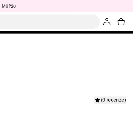
: MUP20
(0 recenze)