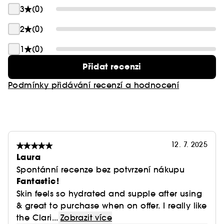
3
(0)
Vegan :
Produkty bez složek živočišného původu.
2
(0)
1
(0)
Přidat recenzi
Podmínky přidávání recenzí a hodnocení
12. 7. 2025
Laura
Spontánní recenze bez potvrzení nákupu
Fantastic!
Skin feels so hydrated and supple after using
& great to purchase when on offer. I really like
the Clari...
Zobrazit více