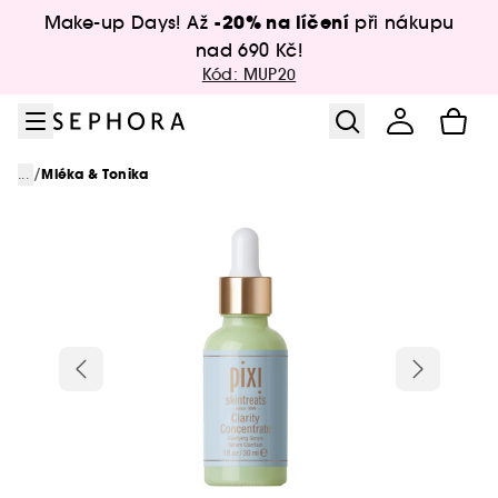
Přejít na menu
Přejít na hlavní obsah
Přejít na zápatí
-20% na líčení
Make-up Days! Až
při nákupu
nad 690 Kč!
Kód: MUP20
/
...
Mléka & Tonika