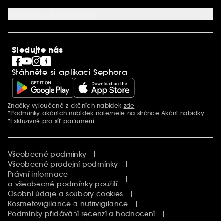
Služby v prodejnách
Kariéra
Nastavení souborů cookie
Aktuality a inspirace
Společenská odpovědnost
Mezinárodní stránky
SEPHORiA
PRO Team
Clean At Sephora
Sledujte nás
Blog Sephora
Singles´ Day
Stáhněte si aplikaci Sephora
Black Friday
Cyber Monday
Vánoce
Značky vyloučené z akčních nabídek
zde
Další informace
*Podmínky akčních nabídek naleznete na stránce
Akční nabídky
*Exkluzivně pro síť parfumerií.
Všeobecné podmínky
Všeobecné prodejní podmínky
Právní informace
a všeobecné podmínky použití
Osobní údaje a soubory cookies
Kosmetovigilance a nutrivigilance
Podmínky přidávání recenzí a hodnocení