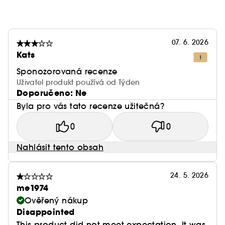
07. 6. 2026
Kats
Sponozorovaná recenze
Uživatel produkt používá od Týden
Doporučeno: Ne
Byla pro vás tato recenze užitečná?
0
0
Nahlásit tento obsah
24. 5. 2026
me1974
Ověřený nákup
Disappointed
This product did not meet expectation. It was