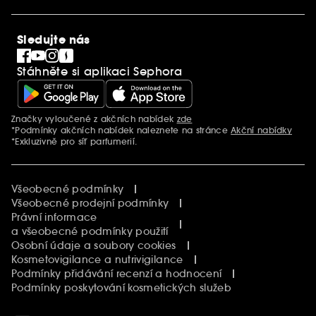
Mezinárodní stránky
SEPHORiA
PRO Team
Clean At Sephora
Sledujte nás
Blog Sephora
Singles´ Day
Stáhněte si aplikaci Sephora
Black Friday
Cyber Monday
Vánoce
Značky vyloučené z akčních nabídek
zde
Další informace
*Podmínky akčních nabídek naleznete na stránce
Akční nabídky
*Exkluzivně pro síť parfumerií.
Všeobecné podmínky
Všeobecné prodejní podmínky
Právní informace
a všeobecné podmínky použití
Osobní údaje a soubory cookies
Kosmetovigilance a nutrivigilance
Podmínky přidávání recenzí a hodnocení
Podmínky poskytování kosmetických služeb