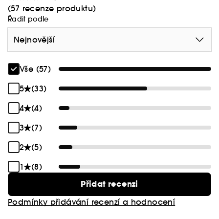
(57 recenze produktu)
Řadit podle
Nejnovější
Vše (57)
5
(33)
4
(4)
3
(7)
2
(5)
1
(8)
Přidat recenzi
Podmínky přidávání recenzí a hodnocení