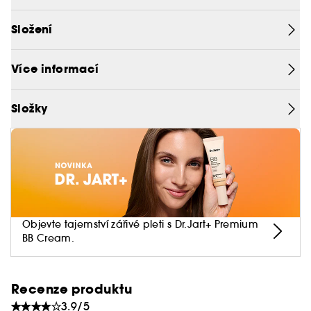
Dermatologicky testováno.
Složení
Více informací
Složky
Objevte tajemství zářivé pleti s Dr.Jart+ Premium
BB Cream.
Recenze produktu
3.9/5