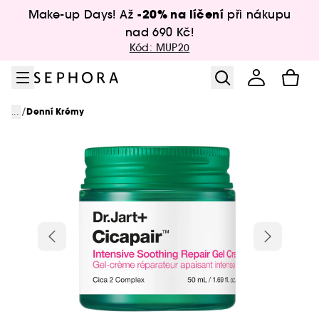
Přejít na menu
Přejít na hlavní obsah
Přejít na zápatí
-20% na líčení
Make-up Days! Až
při nákupu
nad 690 Kč!
Kód: MUP20
/
...
Denní Krémy