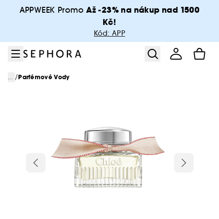
Přejít na menu
Přejít na hlavní obsah
Přejít na zápatí
Až -23% na nákup nad 1500
APPWEEK Promo
Kč!
Kód: APP
/
...
Parfémové Vody