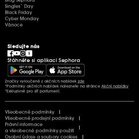
Singles´ Day
Black Friday
Cyber Monday
Vánoce
Sledujte nás
Stáhněte si aplikaci Sephora
Značky vyloučené z akčních nabídek
zde
Další informace
*Podmínky akčních nabídek naleznete na stránce
Akční nabídky
*Exkluzivně pro síť parfumerií.
Všeobecné podmínky
Všeobecné prodejní podmínky
Právní informace
a všeobecné podmínky použití
Osobní údaje a soubory cookies