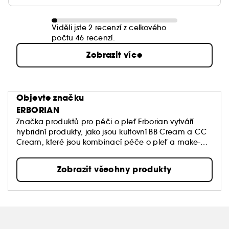
Viděli jste 2 recenzí z celkového
počtu 46 recenzí.
Zobrazit více
Objevte značku
ERBORIAN
Značka produktů pro péči o pleť Erborian vytváří
hybridní produkty, jako jsou kultovní BB Cream a CC
Cream, které jsou kombinací péče o pleť a make-
upu.
Tyto produkty odpovídají konkrétnímu cíli značky:
Zobrazit všechny produkty
pomáhají znovuobjevit vaši pleť.
JE TO VAŠE PLEŤ, BUĎTE NA NI HRDÍ!