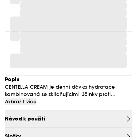
Popis
CENTELLA CREAM je denní dávka hydratace
kombinovaná se zklidňujícími účinky proti
zarudnutí. Vaše pleť je hydratovaná, vypadá
Zobrazit více
sjednoceněji a cítíte se pohodlně po celý den!
Díky svému složení obohacenému o kyselinu
Návod k použití
hyaluronovou a zklidňující účinnosti Centella
Asiatica, CENTELLA CREAM :
Složky