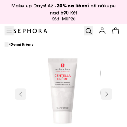
Přejít na menu
Přejít na hlavní obsah
Přejít na zápatí
-20% na líčení
Make-up Days! Až
při nákupu
nad 690 Kč!
Kód: MUP20
/
...
Denní Krémy