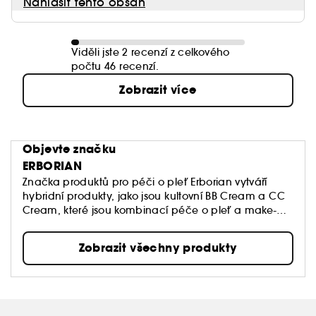
Nahlásit tento obsah
Viděli jste 2 recenzí z celkového
počtu 46 recenzí.
Zobrazit více
Objevte značku
ERBORIAN
Značka produktů pro péči o pleť Erborian vytváří
hybridní produkty, jako jsou kultovní BB Cream a CC
Cream, které jsou kombinací péče o pleť a make-
upu.
Tyto produkty odpovídají konkrétnímu cíli značky:
Zobrazit všechny produkty
pomáhají znovuobjevit vaši pleť.
JE TO VAŠE PLEŤ, BUĎTE NA NI HRDÍ!