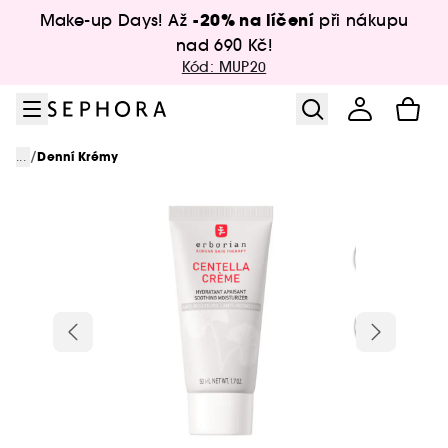
Přejít na menu
Přejít na hlavní obsah
Přejít na zápatí
-20% na líčení
Make-up Days! Až
při nákupu
nad 690 Kč!
Kód: MUP20
/
...
Denní Krémy