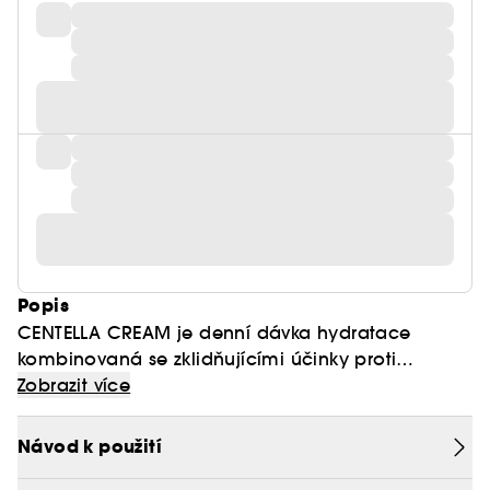
Popis
CENTELLA CREAM je denní dávka hydratace
kombinovaná se zklidňujícími účinky proti
zarudnutí. Vaše pleť je hydratovaná, vypadá
Zobrazit více
sjednoceněji a cítíte se pohodlně po celý den!
Díky svému složení obohacenému o kyselinu
Návod k použití
hyaluronovou a zklidňující účinnosti Centella