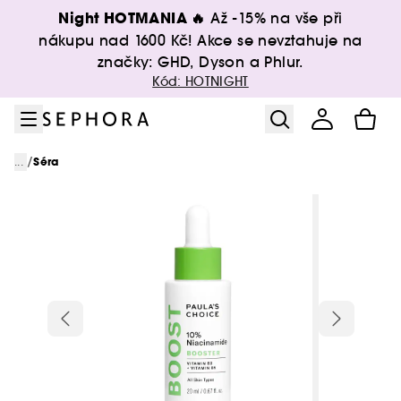
Přejít na menu
Přejít na hlavní obsah
Přejít na zápatí
Night HOTMANIA 🔥
Až -15% na vše při
nákupu nad 1600 Kč! Akce se nevztahuje na
značky: GHD, Dyson a Phlur.
Kód: HOTNIGHT
/
...
Séra