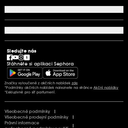
Způsob platby
Aplikace SEPHORA
Kontaktujte nás
O Sephora
Věrnostní program
Mapa stránky
Dárková karta SEPHORA
O společnosti Sephora
Služby v prodejnách
Kariéra
Nastavení souborů cookie
Aktuality a inspirace
Společenská odpovědnost
Mezinárodní stránky
SEPHORiA
PRO Team
Clean At Sephora
Sledujte nás
Blog Sephora
Singles´ Day
Stáhněte si aplikaci Sephora
Black Friday
Cyber Monday
Vánoce
Značky vyloučené z akčních nabídek
zde
Další informace
*Podmínky akčních nabídek naleznete na stránce
Akční nabídky
*Exkluzivně pro síť parfumerií.
Všeobecné podmínky
Všeobecné prodejní podmínky
Právní informace