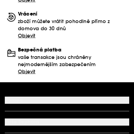
Vrácení
zboží můžete vrátit pohodlně přímo z
domova do 30 dnů
Objevit
Bezpečná platba
vaše transakce jsou chráněny
nejmodernějším zabezpečením
Objevit
Pomoc
FAQ
Podmínky Nabídek
Vaše Sephora
Vrácení produktu
Dodací podmínky
Můj účet