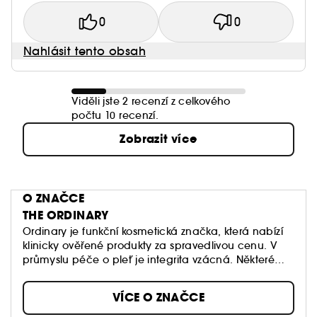
0
0
Nahlásit tento obsah
Viděli jste 2 recenzí z celkového
počtu 10 recenzí.
Zobrazit více
O ZNAČCE
THE ORDINARY
Ordinary je funkční kosmetická značka, která nabízí
klinicky ověřené produkty za spravedlivou cenu. V
průmyslu péče o pleť je integrita vzácná. Některé
dnes „obyčejné“ technologie jsou stále
prezentovány jako revoluční a jsou nabízeny za
VÍCE O ZNAČCE
přemrštěné ceny, což spotřebitele mate. The
Ordinary nabízí „Integrované klinické přípravky“..