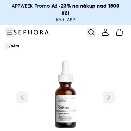
Přejít na menu
Přejít na hlavní obsah
Přejít na zápatí
Až -23% na nákup nad 1500
APPWEEK Promo
Kč!
Kód: APP
/
...
Séra