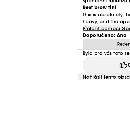
Spontánní recenze 
Best brow tint
This is absolutely th
heavy, and the appli
Přeložit pomocí Go
Doporučeno: Ano
Recen
Byla pro vás tato r
Nahlásit tento obs