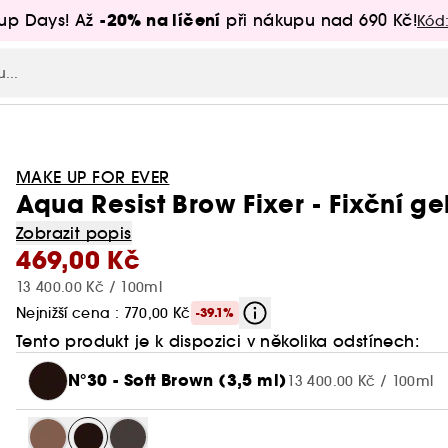
-20% na líčení
up Days! Až
při nákupu nad 690 Kč!
Kód
MAKE UP FOR EVER
Aqua Resist Brow Fixer - Fixční ge
Zobrazit popis
469,00 Kč
13 400.00 Kč / 100ml
Nejnižší cena : 770,00 Kč
-39.1%
Tento produkt je k dispozici v několika odstínech:
N°30 - Soft Brown (3,5 ml)
13 400.00 Kč / 100ml