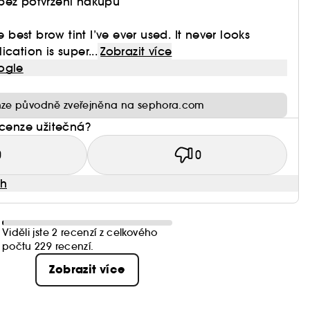
bez potvrzení nákupu
e best brow tint I’ve ever used. It never looks
cation is super...
Zobrazit více
ogle
ze původně zveřejněna na sephora.com
ecenze užitečná?
0
0
ah
Viděli jste 2 recenzí z celkového
počtu 229 recenzí.
Zobrazit více