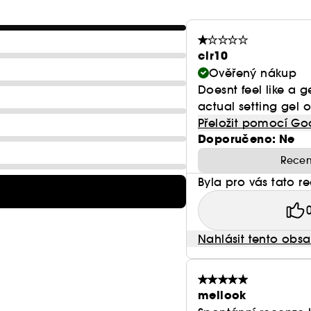
Vegan :
Produkty bez složek živočišného původu.
clr10
Ověřený nákup
Doesnt feel like a 
actual setting gel on
Přeložit pomocí Go
Doporučeno: Ne
Recen
Byla pro vás tato r
Nahlásit tento obs
mellook