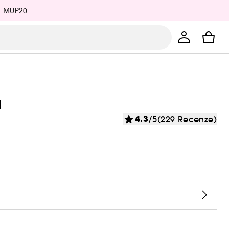
: MUP20
l
4.3
/5
(229 Recenze)