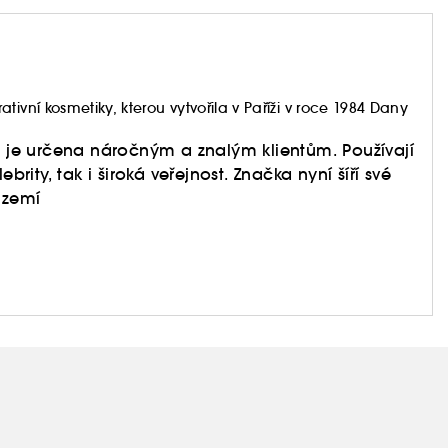
ivní kosmetiky, kterou vytvořila v Paříži v roce 1984 Dany
rá je určena náročným a znalým klientům. Používají
brity, tak i široká veřejnost. Značka nyní šíří své
5 zemí