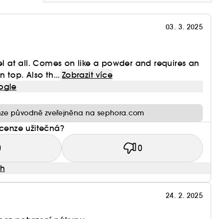
03. 3. 2025
gel at all. Comes on like a powder and requires an
 top. Also th...
Zobrazit více
ogle
ze původně zveřejněna na sephora.com
ecenze užitečná?
0
0
ah
24. 2. 2025