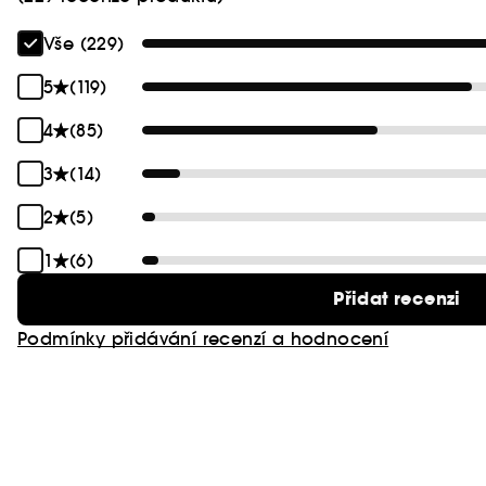
Vše (229)
5
(119)
4
(85)
3
(14)
2
(5)
1
(6)
Přidat recenzi
Podmínky přidávání recenzí a hodnocení