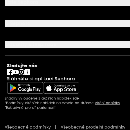
Vaše Sephora
Vrácení produktu
Dodací podmínky
Můj účet
Způsob platby
Aplikace SEPHORA
Kontaktujte nás
O Sephora
Věrnostní program
Mapa stránky
Dárková karta SEPHORA
O společnosti Sephora
Služby v prodejnách
Kariéra
Nastavení souborů cookie
Aktuality a inspirace
Společenská odpovědnost
Mezinárodní stránky
SEPHORiA
PRO Team
Clean At Sephora
Sledujte nás
Blog Sephora
Singles´ Day
Stáhněte si aplikaci Sephora
Black Friday
Cyber Monday
Vánoce
Značky vyloučené z akčních nabídek
zde
Další informace
*Podmínky akčních nabídek naleznete na stránce
Akční nabídky
*Exkluzivně pro síť parfumerií.
Všeobecné podmínky
Všeobecné prodejní podmínky