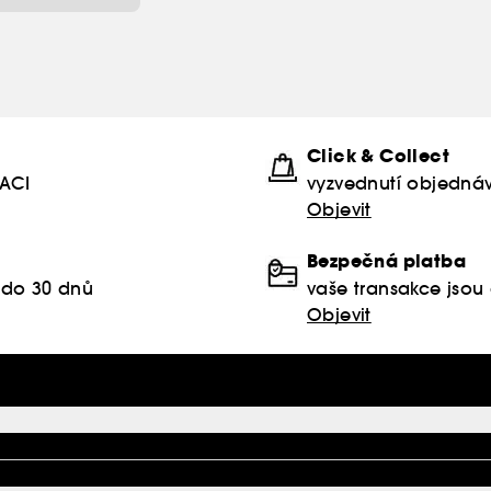
Click & Collect
KACI
vyzvednutí objednáv
Objevit
Bezpečná platba
 do 30 dnů
vaše transakce jso
Objevit