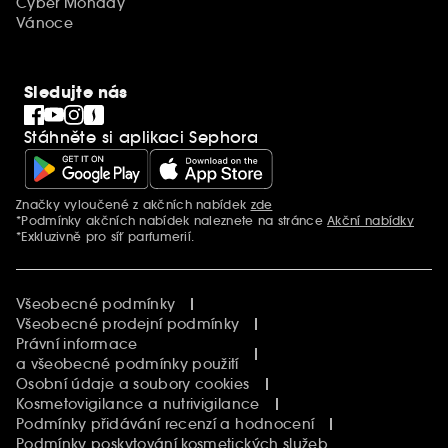
Cyber Monday
Vánoce
Sledujte nás
Stáhněte si aplikaci Sephora
Značky vyloučené z akčních nabídek
zde
Další informace
*Podmínky akčních nabídek naleznete na stránce
Akční nabídky
*Exkluzivně pro síť parfumerií.
Všeobecné podmínky
Všeobecné prodejní podmínky
Právní informace
a všeobecné podmínky použití
Osobní údaje a soubory cookies
Kosmetovigilance a nutrivigilance
Podmínky přidávání recenzí a hodnocení
Podmínky poskytování kosmetických služeb