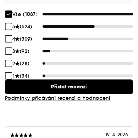
Vše (1087)
5
(624)
4
(309)
3
(92)
2
(28)
1
(34)
Přidat recenzi
Podmínky přidávání recenzí a hodnocení
19. 4. 2026