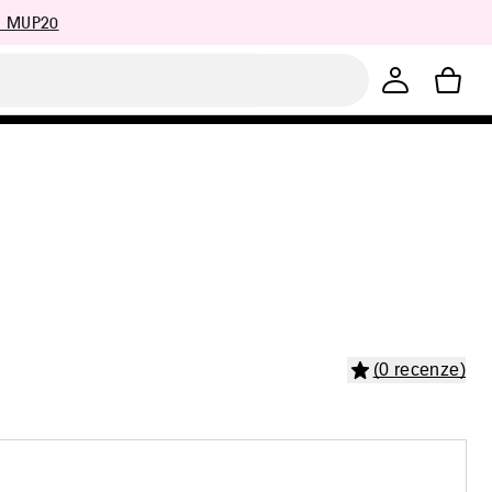
: MUP20
(0 recenze)