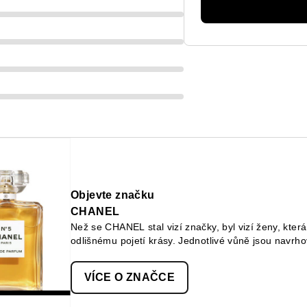
Objevte značku
CHANEL
Než se CHANEL stal vizí značky, byl vizí ženy, která
odlišnému pojetí krásy. Jednotlivé vůně jsou navrh
pleť jsou myšleny jako nástroj sebevyjádření a make
barvy, textury a finiše jeho produktů. CHANEL tak v
VÍCE O ZNAČCE
dokonale přizpůsobí jednotlivci.