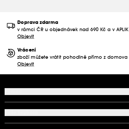
Doprava zdarma
v rámci ČR u objednávek nad 690 Kč a v APLI
Objevit
Vrácení
zboží můžete vrátit pohodlně přímo z domova
Objevit
Pomoc
FAQ
Podmínky Nabídek
Vaše Sephora
Vrácení produktu
Dodací podmínky
Můj účet
Způsob platby