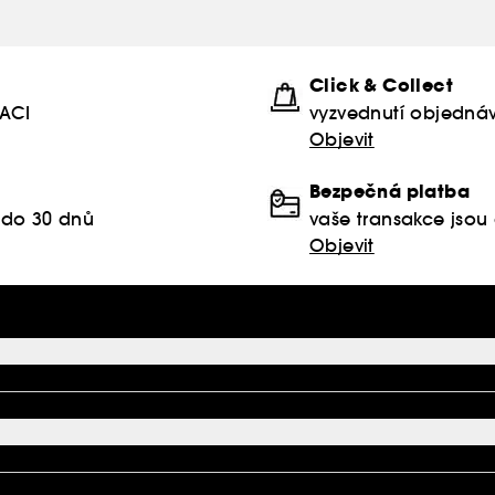
Click & Collect
KACI
vyzvednutí objednáv
Objevit
Bezpečná platba
 do 30 dnů
vaše transakce jso
Objevit