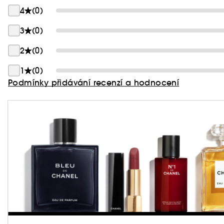
4
(0)
3
(0)
2
(0)
1
(0)
Podmínky přidávání recenzí a hodnocení