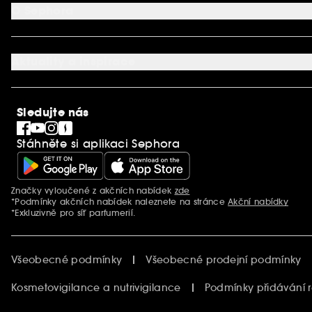
Aplikace SEPHORA
Kontaktujte nás
O Sephora
Věrnostní program
Mapa stránky
Dárková karta SEPHORA
O společnosti Sephora
Služby v prodejnách
Kariéra
Nastavení souborů cookie
Aktuality a inspirace
Společenská odpovědnost
Mezinárodní stránky
SEPHORiA
PRO Team
Clean At Sephora
Sledujte nás
Blog Sephora
Singles´ Day
Stáhněte si aplikaci Sephora
Black Friday
Cyber Monday
Vánoce
Značky vyloučené z akčních nabídek
zde
Další informace
*Podmínky akčních nabídek naleznete na stránce
Akční nabídky
*Exkluzivně pro síť parfumerií.
Všeobecné podmínky
Všeobecné prodejní podmínky
Kosmetovigilance a nutrivigilance
Podmínky přidávání 