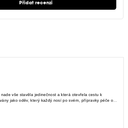
Přidat recenzi
 nade vše stavěla jedinečnost a která otevřela cestu k
ovány jako oděv, který každý nosí po svém, přípravky péče o
-up je vnímán jako vyjádření síly, stejně proměnlivé jako
ybízí ke kreativitě, která je vždy správná, neboť se pokaždé