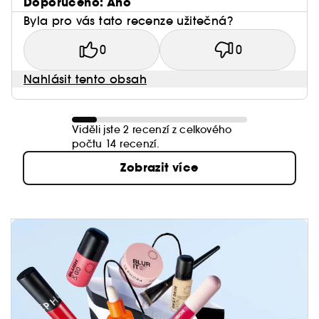
– Hydratace vlasů: +56 %(1)
Doporučeno: Ano
Byla pro vás tato recenze užitečná?
– Přebytečný kožní maz: –42 %(2)
0
0
– Viditelně hustší vlasy: 100 %(3)
Nahlásit tento obsah
Viděli jste 2 recenzí z celkového
Lesk: +66 %(1)
počtu 14 recenzí.
Zobrazit více
Klinická studie na 43 osobách po 28 dnech
používání. Klinické hodnocení.
Klinická studie na 43 osobách, po prvním použití.
Přístrojové měření.
Klinická studie na 43 osobách, po prvním použití.
Podíl spokojených.