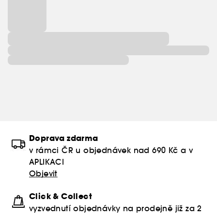
* Vědecké měření na pramenech vlasů, po 1
aplikaci šamponu a kondicionéru.
** Neobsahuje sulfátové povrchově aktivní látky
Vegan : Produkty bez složek živočišného původu.
Chcete-li se dozvědět více o programu Clean at
Sephora, klikněte
zde
Doprava zdarma
v rámci ČR u objednávek nad 690 Kč a v
Vegan :
Produkty bez složek živočišného původu.
APLIKACI
Objevit
Click & Collect
vyzvednutí objednávky na prodejně již za 2