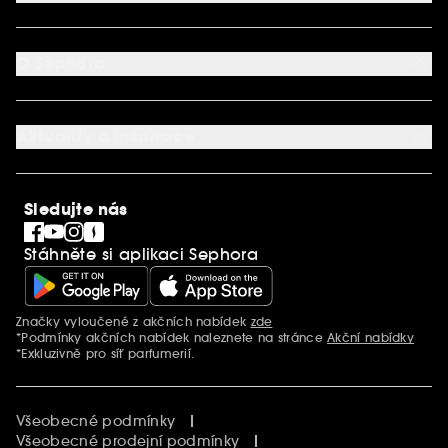
Dodací podmínky
Můj účet
Způsob platby
Aplikace SEPHORA
Kontaktujte nás
O Sephora
Věrnostní program
Mapa stránky
Dárková karta SEPHORA
O společnosti Sephora
Služby v prodejnách
Kariéra
Nastavení souborů cookie
Aktuality a inspirace
Společenská odpovědnost
Mezinárodní stránky
SEPHORiA
PRO Team
Clean At Sephora
Sledujte nás
Blog Sephora
Singles´ Day
Stáhněte si aplikaci Sephora
Black Friday
Cyber Monday
Vánoce
Značky vyloučené z akčních nabídek
zde
Další informace
*Podmínky akčních nabídek naleznete na stránce
Akční nabídky
*Exkluzivně pro síť parfumerií.
Všeobecné podmínky
Všeobecné prodejní podmínky