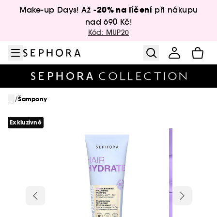
Přejít na menu
Přejít na hlavní obsah
Přejít na zápatí
-20% na líčení
Make-up Days! Až
při nákupu
nad 690 Kč!
Kód: MUP20
/
...
Šampony
Exkluzivně