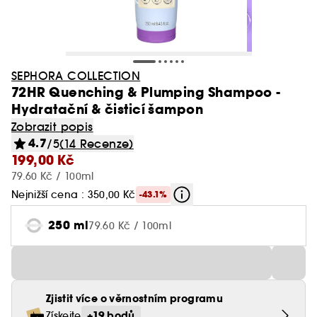
SEPHORA COLLECTION
72HR Quenching & Plumping Shampoo -
Hydratační & čisticí šampon
Zobrazit popis
4.7
/5
(14 Recenze)
199,00 Kč
79.60 Kč / 100ml
Nejnižší cena : 350,00 Kč
-43.1%
250 ml
79.60 Kč / 100ml
Zjistit více o věrnostním programu
+19 bodů
Získejte