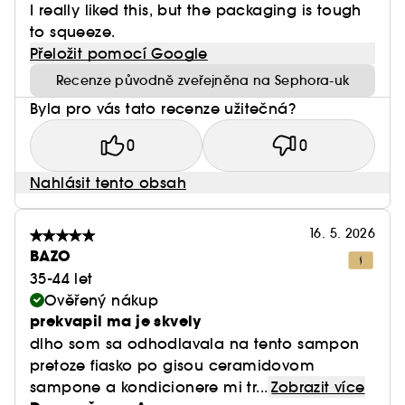
I really liked this, but the packaging is tough
maz.
to squeeze.
Řada SEPHORA COLLECTION HYDRATE nabízí
Přeložit pomocí Google
cílené duo:
Recenze původně zveřejněna na Sephora-uk
– SEPHORA COLLECTION 72HR* QUENCHING &
Byla pro vás tato recenze užitečná?
PLUMPING SHAMPOO: čistí, hydratuje a dodává
objem.
0
0
Nahlásit tento obsah
– SEPHORA COLLECTION 72HR* QUENCHING &
16. 5. 2026
PLUMPING CONDITIONER: rychle rozčesává,
BAZO
zjemňuje a zlepšuje pružnost vlákna.
35-44 let
Ověřený nákup
prekvapil ma je skvely
dlho som sa odhodlavala na tento sampon
PROKAZATELNÝ ÚČINEK NA VLASY
pretoze fiasko po gisou ceramidovom
sampone a kondicionere mi tr...
Zobrazit více