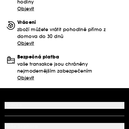
hodiny
Objevit
Vrácení
zboží můžete vrátit pohodlně přímo z
domova do 30 dnů
Objevit
Bezpečná platba
vaše transakce jsou chráněny
nejmodernějším zabezpečením
Objevit
Pomoc
FAQ
Podmínky Nabídek
Vaše Sephora
Vrácení produktu