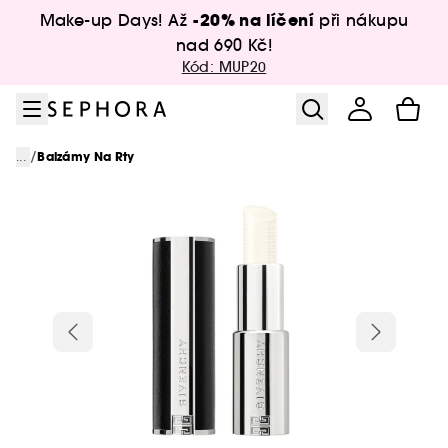
Přejít na menu
Přejít na hlavní obsah
Přejít na zápatí
-20% na líčení
Make-up Days! Až
při nákupu
nad 690 Kč!
Kód: MUP20
/
...
Balzámy Na Rty