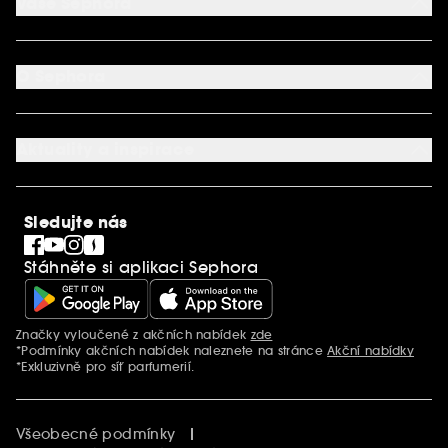
Vaše Sephora
Vrácení produktu
Dodací podmínky
Můj účet
Způsob platby
Aplikace SEPHORA
Kontaktujte nás
O Sephora
Věrnostní program
Mapa stránky
Dárková karta SEPHORA
O společnosti Sephora
Služby v prodejnách
Kariéra
Nastavení souborů cookie
Aktuality a inspirace
Společenská odpovědnost
Mezinárodní stránky
SEPHORiA
PRO Team
Clean At Sephora
Sledujte nás
Blog Sephora
Singles´ Day
Stáhněte si aplikaci Sephora
Black Friday
Cyber Monday
Vánoce
Značky vyloučené z akčních nabídek
zde
Další informace
*Podmínky akčních nabídek naleznete na stránce
Akční nabídky
*Exkluzivně pro síť parfumerií.
Všeobecné podmínky