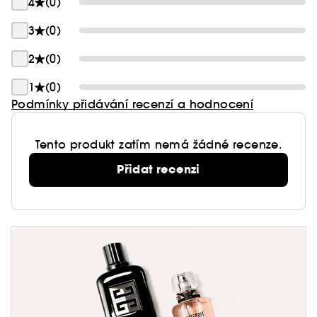
4
(0)
3
(0)
2
(0)
1
(0)
Podmínky přidávání recenzí a hodnocení
Tento produkt zatím nemá žádné recenze.
Přidat recenzi