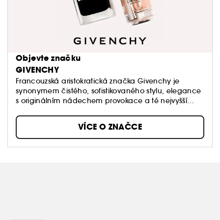
Objevte značku
GIVENCHY
Francouzská aristokratická značka Givenchy je
synonymem čistého, sofistikovaného stylu, elegance
s originálním nádechem provokace a té nejvyšší
kvality. Hlavní inspirací značky byla vždy jedinečná
žena, múzou zakladatele značky Huberta de
VÍCE O ZNAČCE
Givenchy byla výjimečná herečka a módní ikona
Audrey Hepburn.