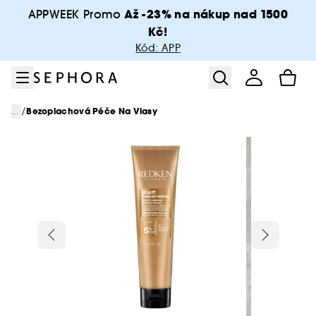
Přejít na menu
Přejít na hlavní obsah
Přejít na zápatí
Až -23% na nákup nad 1500
APPWEEK Promo
Kč!
Kód: APP
/
...
Bezoplachová Péče Na Vlasy