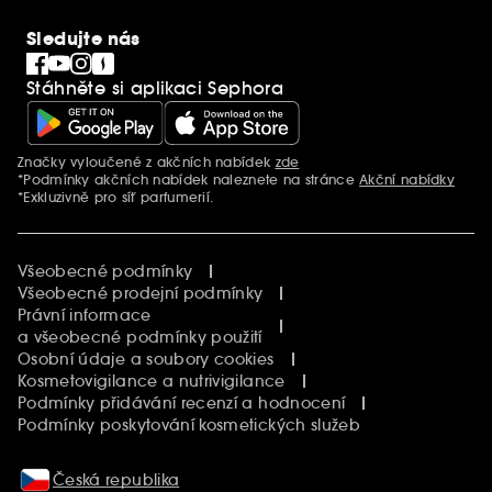
SEPHORiA
PRO Team
Clean At Sephora
Sledujte nás
Blog Sephora
Singles´ Day
Stáhněte si aplikaci Sephora
Black Friday
Cyber Monday
Vánoce
Značky vyloučené z akčních nabídek
zde
Další informace
*Podmínky akčních nabídek naleznete na stránce
Akční nabídky
*Exkluzivně pro síť parfumerií.
Všeobecné podmínky
Všeobecné prodejní podmínky
Právní informace
a všeobecné podmínky použití
Osobní údaje a soubory cookies
Kosmetovigilance a nutrivigilance
Podmínky přidávání recenzí a hodnocení
Podmínky poskytování kosmetických služeb
Česká republika