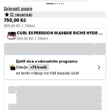
Zobrazit popis
(0 recenze)
750,00 Kč
300.00 Kč / 100ml
CURL EXPRESSION MASQUE RICHE HYDR 2
50ML
300.00 Kč / 100ml
Zjistit více o věrnostním programu
+75 bodů
Získejte
za tento nákup na Váš beauty účet