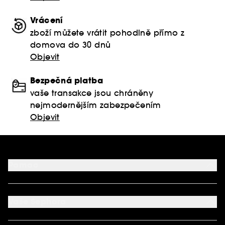
Vrácení
zboží můžete vrátit pohodlně přímo z
domova do 30 dnů
Objevit
Bezpečná platba
vaše transakce jsou chráněny
nejmodernějším zabezpečením
Objevit
Pomoc
FAQ
Podmínky Nabídek
Vaše Sephora
Vrácení produktu
Dodací podmínky
Můj účet
Způsob platby