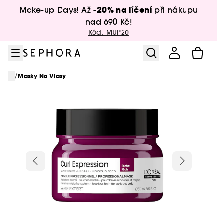
Přejít na menu
Přejít na hlavní obsah
Přejít na zápatí
-20% na líčení
Make-up Days! Až
při nákupu
nad 690 Kč!
Kód: MUP20
/
...
Masky Na Vlasy