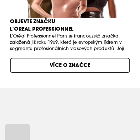
OBJEVTE ZNAČKU
L'OREAL PROFESSIONNEL
L'Oréal Professionnel Paris je francouzská značka,
založená již roku 1909, která je evropským lídrem v
segmentu profesionálních vlasových produktů. Její
produkty jsou vyvíjeny a testovány ve spolupráci s
profesionálními kadeřníky po celém světě. Díky
VÍCE O ZNAČCE
vysoce přesné molekulární technologii jsou produkty
L'Oréal Professionnel vhodné pro všechny typy vlasů.