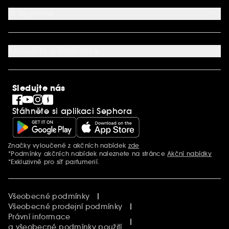
Aplikace SEPHORA
Kontaktujte nás
O Sephora
Věrnostní program
Mapa stránky
Dárková karta SEPHORA
O společnosti Sephora
Služby v prodejnách
Kariéra
Nastavení souborů cookie
Aktuality a inspirace
Společenská odpovědnost
Mezinárodní stránky
SEPHORiA
PRO Team
Clean At Sephora
Sledujte nás
Blog Sephora
Singles´ Day
Stáhněte si aplikaci Sephora
Black Friday
Cyber Monday
Vánoce
Značky vyloučené z akčních nabídek
zde
Další informace
*Podmínky akčních nabídek naleznete na stránce
Akční nabídky
*Exkluzivně pro síť parfumerií.
Všeobecné podmínky
Všeobecné prodejní podmínky
Právní informace
a všeobecné podmínky použití