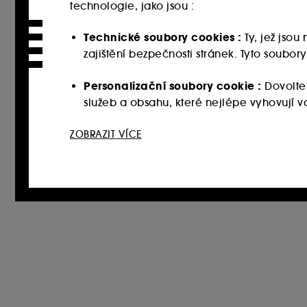
technologie, jako jsou :
Technické soubory cookies :
Ty, jež jso
zajištění bezpečnosti stránek. Tyto soubo
Personalizační soubory cookie :
Dovolte
služeb a obsahu, které nejlépe vyhovují
Sociální sítě a reklamní soubory cookie 
ZOBRAZIT VÍCE
webových stránkách třetích stran a sociální
vašich interakcí.
Soubory cookie pro měření návštěvnosti
zlepšit jeho výkon.
Ukládání a čtení netechnických souborů cook
tlačítka níže "Upravit nastavení" nebo zvolit
souborech cookies, klikněte
zde
.