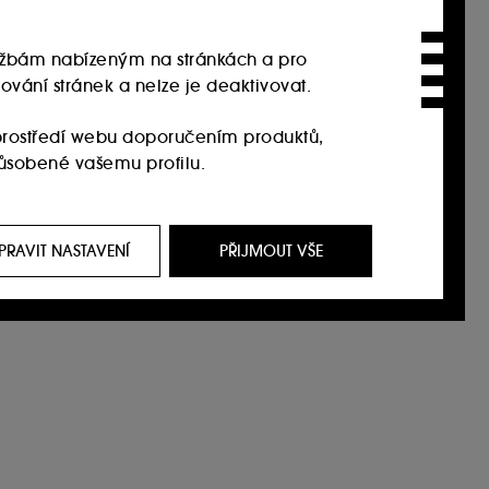
službám nabízeným na stránkách a pro
ování stránek a nelze je deaktivovat.
rostředí webu doporučením produktů,
působené vašemu profilu.
it, prostřednictvím reklam, a to i na
i na našem webu, historie prohlížení a historie
PRAVIT NASTAVENÍ
PŘIJMOUT VŠE
 jejich zvyklostí při procházení webu s cílem
í souborů cookies můžete upravit pomocí
t. Pokud chcete získat více informací o