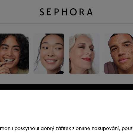
Přihlaste se nebo se
zaregistrujte
E-mailová adresa
mohli poskytnout dobrý zážitek z online nakupování, použí