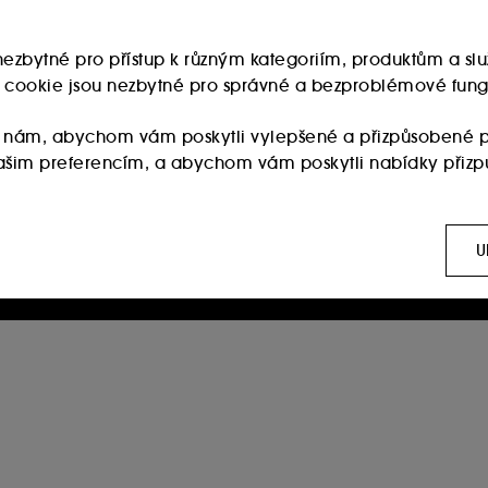
u nezbytné pro přístup k různým kategoriím, produktům a 
Jste členem věrnostního programu Sephora?
ry cookie jsou nezbytné pro správné a bezproblémové fung
Zadejte stejnou e-mailovou adresu, kterou jste uvedli
při registraci v prodejně Sephora.
 nám, abychom vám poskytli vylepšené a přizpůsobené p
 vašim preferencím, a abychom vám poskytli nabídky přiz
Pokračovat
:
Používají se k zobrazení obsahu, který by se vám mohl líb
ch sítích, to vše na základě stránek, které jste si prohlížel
U
Založení beauty účtu Sephora je možné pro osoby starší 16
let.
 :
Umožňují nám sestavovat statistiky o počtu návštěvníků a
ies vyžaduje váš souhlas. Své volby týkající se používán
 možnost "Přijmout vše". Svůj souhlas můžete kdykoli odvola