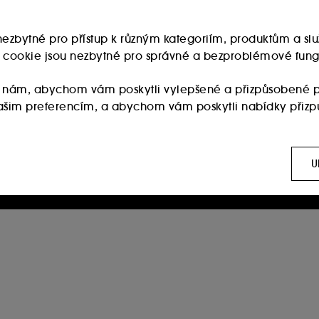
u nezbytné pro přístup k různým kategoriím, produktům a 
Jste členem věrnostního programu Sephora?
ry cookie jsou nezbytné pro správné a bezproblémové fung
Zadejte stejnou e-mailovou adresu, kterou jste uvedli
při registraci v prodejně Sephora.
 nám, abychom vám poskytli vylepšené a přizpůsobené p
 vašim preferencím, a abychom vám poskytli nabídky přiz
Pokračovat
:
Používají se k zobrazení obsahu, který by se vám mohl líb
ch sítích, to vše na základě stránek, které jste si prohlížel
U
Založení beauty účtu Sephora je možné pro osoby starší 16
let.
 :
Umožňují nám sestavovat statistiky o počtu návštěvníků a
ies vyžaduje váš souhlas. Své volby týkající se používán
 možnost "Přijmout vše". Svůj souhlas můžete kdykoli odvola