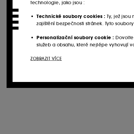
technologie, jako jsou :
Technické soubory cookies :
Ty, jež jso
zajištění bezpečnosti stránek. Tyto soubo
Personalizační soubory cookie :
Dovolte
služeb a obsahu, které nejlépe vyhovují
Sociální sítě a reklamní soubory cookie 
ZOBRAZIT VÍCE
webových stránkách třetích stran a sociální
vašich interakcí.
Soubory cookie pro měření návštěvnosti
zlepšit jeho výkon.
Ukládání a čtení netechnických souborů cook
tlačítka níže "Upravit nastavení" nebo zvolit
souborech cookies, klikněte
zde
.