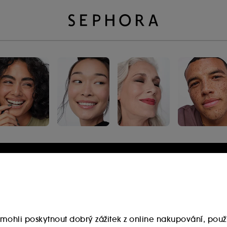
Přihlaste se nebo se
zaregistrujte
E-mailová adresa
mohli poskytnout dobrý zážitek z online nakupování, použí