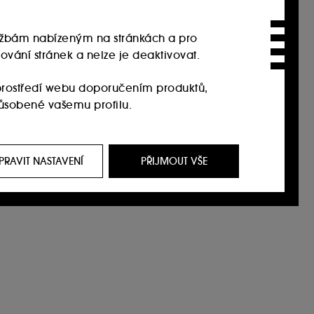
službám nabízeným na stránkách a pro
ování stránek a nelze je deaktivovat.
rostředí webu doporučením produktů,
působené vašemu profilu.
it, prostřednictvím reklam, a to i na
i na našem webu, historie prohlížení a historie
PRAVIT NASTAVENÍ
PŘIJMOUT VŠE
 jejich zvyklostí při procházení webu s cílem
í souborů cookies můžete upravit pomocí
t. Pokud chcete získat více informací o